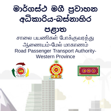
මාර්ගස්ථ මගී ප්‍රවාහන
අධිකාරිය-බස්නාහිර
පළාත
சாலை பயணிகள் போக்குவரத்து
ஆணையம்-மேல் மாகாணம்
Road Passenger Transport Authority-
Western Province