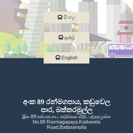
සිංහල
தமிழ்
English
අංක 89 රන්මගපාය, කඩුවෙල
පාර, බත්තරමුල්ල
இல.89 ரன்மகபாய, கடுவெல வீதி, பத்தரமுல்ல
No.89 Ranmagapaya,Kaduwela
Road,Battaramulla